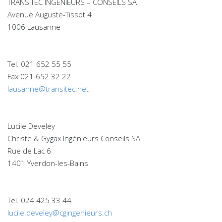
TRANSITEC INGENIEURS – CONSEILS SA
Avenue Auguste-Tissot 4
1006 Lausanne
Tel. 021 652 55 55
Fax 021 652 32 22
lausanne@transitec.net
Lucile Develey
Christe & Gygax Ingénieurs Conseils SA
Rue de Lac 6
1401 Yverdon-les-Bains
Tel. 024 425 33 44
lucile.develey@cgingenieurs.ch